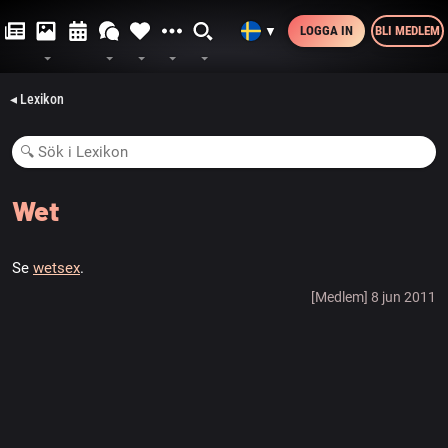
LOGGA IN
BLI MEDLEM
▼
◂ Lexikon
Wet
Se
wetsex
.
[Medlem] 8 jun 2011