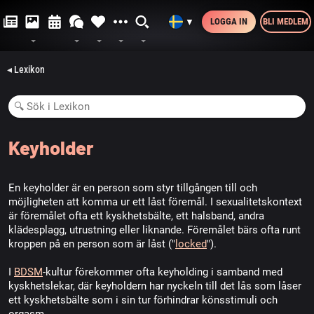
LOGGA IN
BLI MEDLEM
▼
◂ Lexikon
Keyholder
En keyholder är en person som styr tillgången till och
möjligheten att komma ur ett låst föremål. I sexualitetskontext
är föremålet ofta ett kyskhetsbälte, ett halsband, andra
klädesplagg, utrustning eller liknande. Föremålet bärs ofta runt
kroppen på en person som är låst ("
locked
").
I
BDSM
-kultur förekommer ofta keyholding i samband med
kyskhetslekar, där keyholdern har nyckeln till det lås som låser
ett kyskhetsbälte som i sin tur förhindrar könsstimuli och