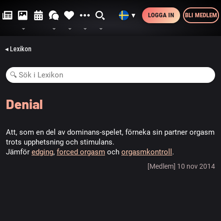
LOGGA IN
BLI MEDLEM
▼
◂ Lexikon
Denial
Att, som en del av dominans-spelet, förneka sin partner orgasm
trots upphetsning och stimulans.
Jämför
edging
,
forced orgasm
och
orgasmkontroll
.
[Medlem] 10 nov 2014