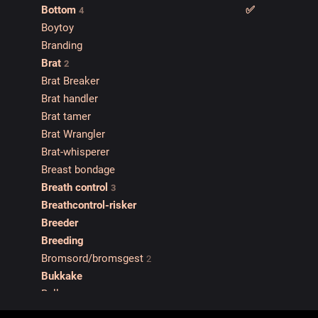
Bottom
✅️
4
Boytoy
Branding
Brat
2
Brat Breaker
Brat handler
Brat tamer
Brat Wrangler
Brat-whisperer
Breast bondage
Breath control
3
Breathcontrol-risker
Breeder
Breeding
Bromsord/bromsgest
2
Bukkake
Bull
Bullseye