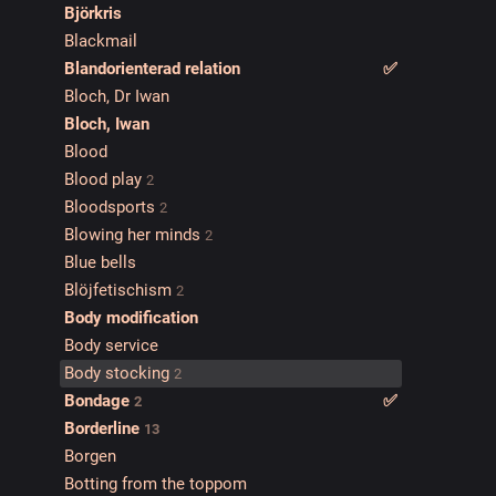
Björkris
Blackmail
Blandorienterad relation
✅️
Bloch, Dr Iwan
Bloch, Iwan
Blood
Blood play
2
Bloodsports
2
Blowing her minds
2
Blue bells
Blöjfetischism
2
Body modification
Body service
Body stocking
2
Bondage
✅️
2
Borderline
13
Borgen
Botting from the toppom