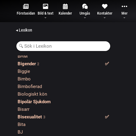
BDSME
BDSMF
Förstasidan
Bild & text
Kalender
Umgås
Kontakter
Mer
Bear
Beastalia
◂ Lexikon
Beatty, Maria
Begagnatmarknaden
Berättelsen om O
4
BHM
Bigender
✅️
2
Biggie
Bimbo
Bimbofierad
Biologiskt kön
Bipolär Sjukdom
Bisarr
Bisexualitet
✅️
3
Bita
BJ