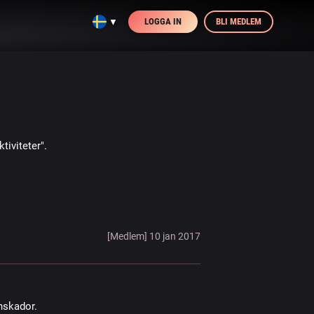
LOGGA IN
BLI MEDLEM
▼
iviteter".
[Medlem] 10 jan 2017
nskador.