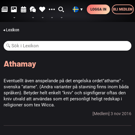
LOGGA IN
BLI MEDLEM
▼
◂ Lexikon
Athamay
Eventuellt även anspelande på det engelska ordet"athame" -
svenska "atame". (Andra varianter på stavning finns inom båda
språken). Betyder helt enkelt "kniv" och signifigerar oftas den
kniv utvald att användas som ett personligt heligt redskap i
religioner som tex Wicca.
[Medlem] 3 nov 2016