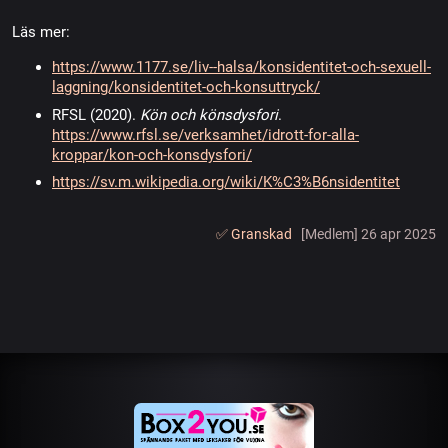
Läs mer:
https://www.1177.se/liv--halsa/konsidentitet-och-sexuell-
laggning/konsidentitet-och-konsuttryck/
RFSL (2020).
Kön och könsdysfori
.
https://www.rfsl.se/verksamhet/idrott-for-alla-
kroppar/kon-och-konsdysfori/
https://sv.m.wikipedia.org/wiki/K%C3%B6nsidentitet
✅️ Granskad
[Medlem] 26 apr 2025