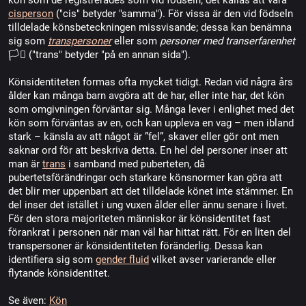
kön som de registrerades som vid födseln; det kallas att vara
cisperson
("cis" betyder "samma"). För vissa är den vid födseln
tilldelade könsbeteckningen missvisande; dessa kan benämna
sig som
transpersoner
eller som
personer med transerfarenhet
🏳️‍⚧️ ("trans" betyder "på en annan sida").
Könsidentiteten formas ofta mycket tidigt. Redan vid några års
ålder kan många barn avgöra att de har, eller inte har, det kön
som omgivningen förväntar sig. Många lever i enlighet med det
kön som förväntas av en, och kan uppleva en vag – men ibland
stark – känsla av att något är ”fel”, skaver eller gör ont men
saknar ord för att beskriva detta. En hel del personer inser att
man är
trans
i samband med puberteten, då
pubertetsförändringar och starkare könsnormer kan göra att
det blir mer uppenbart att det tilldelade könet inte stämmer. En
del inser det istället i ung vuxen ålder eller ännu senare i livet.
För den stora majoriteten människor är könsidentitet fast
förankrat i personen när man väl har hittat rätt. För en liten del
transpersoner är könsidentiteten föränderlig. Dessa kan
identifiera sig som
gender fluid
vilket avser varierande eller
flytande könsidentitet.
Se även:
Kön