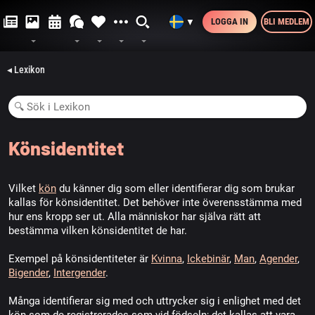
LOGGA IN
BLI MEDLEM
▼
◂ Lexikon
Könsidentitet
Vilket
kön
du känner dig som eller identifierar dig som brukar
kallas för könsidentitet. Det behöver inte överensstämma med
hur ens kropp ser ut. Alla människor har själva rätt att
bestämma vilken könsidentitet de har.
Exempel på könsidentiteter är
Kvinna
,
Ickebinär
,
Man
,
Agender
,
Bigender
,
Intergender
.
Många identifierar sig med och uttrycker sig i enlighet med det