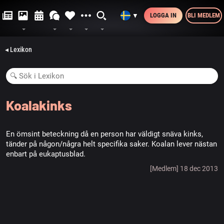
LOGGA IN
BLI MEDLEM
▼
◂ Lexikon
Koalakinks
En ömsint beteckning då en person har väldigt snäva kinks,
tänder på någon/några helt specifika saker. Koalan lever nästan
enbart på eukaptusblad.
[Medlem] 18 dec 2013