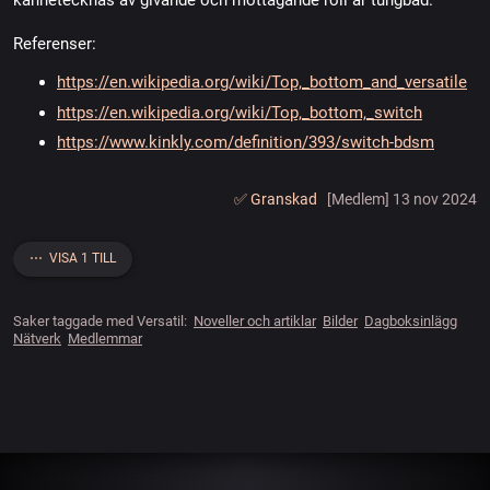
kännetecknas av givande och mottagande roll är tungbad.
Referenser:
https://en.wikipedia.org/wiki/Top,_bottom_and_versatile
https://en.wikipedia.org/wiki/Top,_bottom,_switch
https://www.kinkly.com/definition/393/switch-bdsm
✅️ Granskad
[Medlem] 13 nov 2024
⋯ VISA 1 TILL
Saker taggade med Versatil:
Noveller och artiklar
Bilder
Dagboksinlägg
Nätverk
Medlemmar