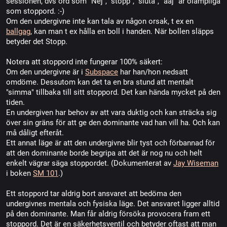
sessionen, dvs ord som "Nej", "stopp", "sluta", "aaj" är olämpliga
som stoppord. :-)
Om den undergivne inte kan tala av någon orsak, t ex en
ballgag
, kan man t ex hålla en boll i handen. När bollen släpps
betyder det Stopp.
Notera att stoppord inte fungerar 100% säkert:
Om den undergivne är i
Subspace
har han/hon nedsatt
omdöme. Dessutom kan det ta en bra stund att mentalt
"simma" tillbaka till sitt stoppord. Det kan hända mycket på den
tiden.
En undergiven har behov av att vara duktig och kan sträcka sig
över sin gräns för att ge den dominante vad han vill ha. Och kan
må dåligt efteråt.
Ett annat läge är att den undergivne blir tyst och förbannad för
att den dominante borde begripa att det är nog nu och helt
enkelt vägrar säga stoppordet. (Dokumenterat av
Jay Wiseman
i boken
SM 101
.)
Ett stoppord tar aldrig bort ansvaret att bedöma den
undergivnes mentala och fysiska läge. Det ansvaret ligger alltid
på den dominante. Man får aldrig försöka provocera fram ett
stoppord. Det är en säkerhetsventil och betyder oftast att man