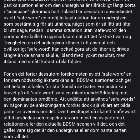
paniksituation eller om den undergivna är tillräckligt långt borta
i "subspace" glömmas bort. Ibland blir dessutom användandet
av ett "safe-word" en omöjlig kapitulation för en undergiven
som bestämt sig för att uthärda, något som är så lätt att låta
bli att säga, medan i samma situation utan "safe-word" den
dominante skulle ha uppmärksammat att det faktiskt var nog.
Tryggheten en del undergivna känner i ett absolut och
ovillkorligt "safe-word" kan också göra att de låter sig drivas
längre än de annars skulle, ibland med lyckat resultat, men
ibland med smått katastrofala följder.
För en del förtar dessutom förekomsten av ett "safe-word" en
för dem nödvändig äkthetskänsla i BDSM-situationen och ger
det hela en alldeles för stor känsla av teater. För andra kan
kravet på ett "safe-word" vara en misstroendeförklaring mot
den dominantes omdöme. Att undlåta att använda "safe-words"
av någon av de anledningarna fordrar dock självklart att båda
parter är överens om det. Överhuvudtaget så ska ett "safe-word"
alltid användas och respekteras om minst en av parterna i
relationen eller den aktuella BDSM-scenen vill det, och det
gäller vare sig det är den undergivna eller dominante parten
som vill det.