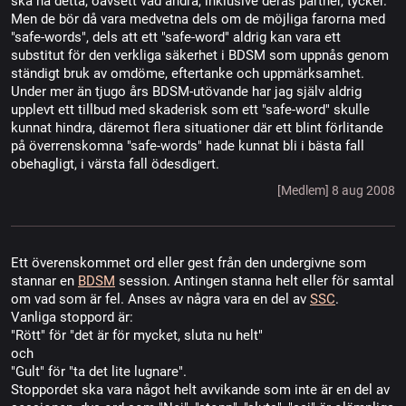
ska ha detta, oavsett vad andra, inklusive deras partner, tycker.
Men de bör då vara medvetna dels om de möjliga farorna med
"safe-words", dels att ett "safe-word" aldrig kan vara ett
substitut för den verkliga säkerhet i BDSM som uppnås genom
ständigt bruk av omdöme, eftertanke och uppmärksamhet.
Under mer än tjugo års BDSM-utövande har jag själv aldrig
upplevt ett tillbud med skaderisk som ett "safe-word" skulle
kunnat hindra, däremot flera situationer där ett blint förlitande
på överrenskomna "safe-words" hade kunnat bli i bästa fall
obehagligt, i värsta fall ödesdigert.
[Medlem] 8 aug 2008
Ett överenskommet ord eller gest från den undergivne som
stannar en
BDSM
session. Antingen stanna helt eller för samtal
om vad som är fel. Anses av några vara en del av
SSC
.
Vanliga stoppord är:
"Rött" för "det är för mycket, sluta nu helt"
och
"Gult" för "ta det lite lugnare".
Stoppordet ska vara något helt avvikande som inte är en del av