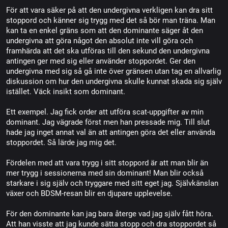
För att vara säker på att den undergivna verkligen kan dra sitt
stoppord och känner sig trygg med det så bör man träna. Man
kan ta en enkel gräns som att den dominante säger åt den
undergivna att göra något den absolut inte vill göra och
framhärda att det ska utföras till den sekund den undergivna
antingen ger med sig eller använder stoppordet. Ger den
undergivna med sig så gå inte över gränsen utan tag en allvarlig
diskussion om hur den undergivna skulle kunnat skada sig själv
istället. Väck insikt som dominant.
Ett exempel. Jag fick order att utföra scat-uppgifter av min
dominant. Jag vägrade först men han pressade mig. Till slut
hade jag inget annat val än att antingen göra det eller använda
stoppordet. Så lärde jag mig det.
Fördelen med att vara trygg i sitt stoppord är att man blir än
mer trygg i sessionerna med sin dominant! Man blir också
starkare i sig själv och tryggare med sitt eget jag. Självkänslan
växer och BDSM-resan blir en djupare upplevelse.
För den dominante kan jag bara återge vad jag själv fått höra.
Att han visste att jag kunde sätta stopp och dra stoppordet så