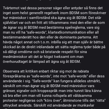
Tvärtemot vad dessa personer säger eller antyder så finns det
inget som helst generellt regelverk inom BDSM som föreskriver
hur människor i samförstånd ska ägna sig åt BDSM. Det står
självklart var och en fritt att tillsammans med den eller de som
de ägnar sig åt BDSM med bestämma spelreglerna, vare sig
man nu vill ha "safe-words", klartextkommunikation eller all
bestämmanderätt hos den eller de dominanta parterna. Att
hävda något annat och t.o.m. inbilla sig att man själv är bättre
skickad än de direkt inblandade att sätta reglerna tyder både på
så dåligt omdöme och så bristande respekt för sina
medmänniskor att det är högst tveksamt om man
överhuvudtaget är lämpad att ägna sig åt BDSM.
Observera att kritiken enbart riktar sig mot de rabiata
förespråkarna av "safe-words", inte mot "safe-words" eller dess
användande i sig. "Safe-words" kan fungera alldeles utmärkt,
särskilt om man ägnar sig åt BDSM med människor vars
gränser, signaler och kroppsspråk man inte hunnit lära känna
så bra eller om man vill kunna rollspela att våldsamma
protester negligeras och "körs över", åtminstone tills det "rätta"
uttrycket används. Särskilt vid användande av munkavlar