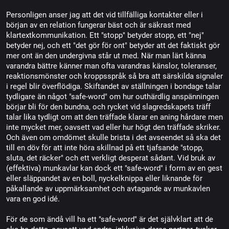
Personligen anser jag att det vid tillfälliga kontakter eller i
början av en relation fungerar bäst och är säkrast med
klartextkommunikation. Ett "stopp" betyder stopp, ett "nej"
betyder nej, och ett "det gör för ont" betyder att det faktiskt gör
mer ont än den undergivna står ut med. När man lärt känna
varandra bättre känner man ofta varandras känslor, toleranser,
reaktionsmönster och kroppsspråk så bra att särskilda signaler
i regel blir överflödiga. Skiftandet av ställningen i bondage talar
tydligare än något "safe-word" om hur outhärdlig anspänningen
börjar bli för den bundna, och rycket vid slagredskapets träff
talar lika tydligt om att den träffade klarar en aning hårdare men
inte mycket mer, oavsett vad eller hur högt den träffade skriker.
Och även om omdömet skulle brista i det avseendet så ska det
till en döv för att inte höra skillnad på ett tjafsande "stopp,
sluta, det räcker" och ett verkligt desperat sådant. Vid bruk av
(effektiva) munkavlar kan dock ett "safe-word" i form av en gest
eller släppandet av en boll, nyckelknippa eller liknande för
påkallande av uppmärksamhet och avtagande av munkavlen
vara en god idé.
För de som ändå vill ha ett "safe-word" är det självklart att de