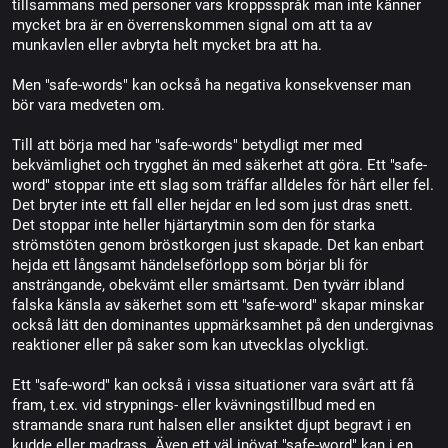
tillsammans med personer vars kroppsspråk man inte känner
mycket bra är en överrenskommen signal om att ta av
munkavlen eller avbryta helt mycket bra att ha.
Men "safe-words" kan också ha negativa konsekvenser man
bör vara medveten om.
Till att börja med har "safe-words" betydligt mer med
bekvämlighet och trygghet än med säkerhet att göra. Ett "safe-
word" stoppar inte ett slag som träffar alldeles för hårt eller fel.
Det bryter inte ett fall eller hejdar en led som just dras snett.
Det stoppar inte heller hjärtarytmin som den för starka
strömstöten genom bröstkorgen just skapade. Det kan enbart
hejda ett långsamt händelseförlopp som börjar bli för
ansträngande, obekvämt eller smärtsamt. Den tyvärr ibland
falska känsla av säkerhet som ett "safe-word" skapar minskar
också lätt den dominantes uppmärksamhet på den undergivnas
reaktioner eller på saker som kan utvecklas olyckligt.
Ett "safe-word" kan också i vissa situationer vara svårt att få
fram, t.ex. vid strypnings- eller kvävningstillbud med en
stramande snara runt halsen eller ansiktet djupt begravt i en
kudde eller madrass. Även ett väl inövat "safe-word" kan i en