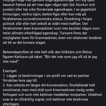
möjligen utgå från ganska höga uppfattningar om sig själv,
baserat främst på att man äger något dyrt (bil, klockor och
juveler) eller har icke förvärvade egenskaper, t ex gigantiskt
könsorgan, vackra ögon, barbie-figur eller kan rida på
föräldrarnas socioekonomiska status, förankring i högre
politisk sfär eller helt enkelt är släkt med maffian. Det
förekommer även kravmaskiner som inte besitter någon som
helst allmänt efterfrågad egenskap. Tursamt finns det
möjligheter även för kravmaskiner, även om relationer tenderar
att bli av det kortare slaget.
Beteendeprofilen är inte helt olik den folkkäre och fiktive
figuren Karlsson på taket. ”Blir det inte som jag vill så är jag
inte med!”
Exempel:
1. Lägger ut beskrivningar i sin profil om vad en partner
förväntas leva upp till.
2. Kan avbryta en längre dm-konversation, förefallande helt
omotiverat, men med skäl som kravmaskinen insåg under
förloppet och som inte behöver meddelas motparten. Uteblivet
svar är en tillräcklig signal, och behöver inte beskrivas
ytterligare.