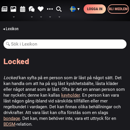
LOGGA IN
BLI MEDLEM
▼
◂ Lexikon
Locked
Locked
kan syfta på en person som är låst på något sätt. Det
kan handla om att ha på sig låst kyskhetsbälte, låsta kläder
eller något annat som är låst. Ofta är det en annan person som
har nyckeln; denne kan kallas
keyholder
. En person kan vara
låst någon gång ibland vid särskilda tillfällen eller mer
regelbundet i vardagen. Det kan finnas olika behållningar och
drivkrafter. Att vara låst kan ofta förstås som en slags
bondage
. Det kan, men behöver inte, vara ett uttryck för en
BDSM
-relation.