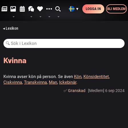
LOGGA IN
BLI MEDLEM
▼
◂ Lexikon
Kvinna
Kvinna avser kön på person. Se även
Kön
,
Könsidentitet
,
Ciskvinna
,
Transkvinna
,
Man
,
Ickebinär
.
✅️ Granskad
[Medlem] 6 sep 2024