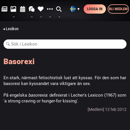
LOGGA IN
BLI MEDLEM
▼
◂ Lexikon
Basorexi
En stark, närmast fetischistisk lust att kyssas. För den som har
basorexi kan kyssandet vara viktigare än sex.
På engelska
basorexia
: definierat i Lecher's Lexicon (1967) som
'a strong craving or hunger-for kissing'.
[Medlem] 12 feb 2012