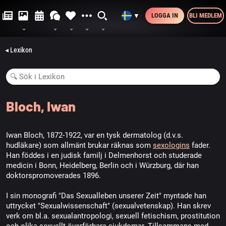
LOGGA IN
BLI MEDLEM
▼
◂ Lexikon
Bloch, Iwan
Iwan Bloch, 1872-1922, var en tysk dermatolog (d.v.s.
hudläkare) som allmänt brukar räknas som
sexologins
fader.
Han föddes i en judisk familj i Delmenhorst och studerade
medicin i Bonn, Heidelberg, Berlin och i Würzburg, där han
doktorspromoverades 1896.
I sin monografi "Das Sexualleben unserer Zeit" myntade han
uttrycket "Sexualwissenschaft" (sexualvetenskap). Han skrev
verk om bl.a. sexualantropologi, sexuell fetischism, prostitution