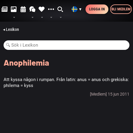
LOGGA IN
BLI MEDLEM
▼
◂ Lexikon
Anophilemia
Att kyssa någon i rumpan. Från latin: anus = anus och grekiska:
philema = kyss
[Medlem] 15 jun 2011