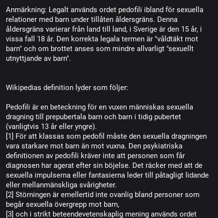
Anmärkning: Legalt används ordet pedofili ibland för sexuella
relationer med barn under tillåten åldersgräns. Denna
åldersgräns varierar från land till land, i Sverige är den 15 år, i
vissa fall 18 år. Den korrekta legala termen är "våldtäkt mot
barn" och om brottet anses som mindre allvarligt "sexuellt
utnyttjande av barn".
Wikipedias definition lyder som följer:
Pedofili är en beteckning för en vuxen människas sexuella
dragning till prepubertala barn och barn i tidig pubertet
(vanligtvis 13 år eller yngre).
[1] För att klassas som pedofil måste den sexuella dragningen
vara starkare mot barn än mot vuxna. Den psykiatriska
definitionen av pedofili kräver inte att personen som får
diagnosen har agerat efter sin böjelse. Det räcker med att de
sexuella impulserna eller fantasierna leder till påtagligt lidande
eller mellanmänskliga svårigheter.
[2] Störningen är emellertid inte ovanlig bland personer som
begår sexuella övergrepp mot barn,
[3] och i strikt beteendevetenskaplig mening används ordet