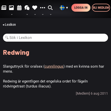
LOGGA IN
BLI MEDLEM
▼
◂ Lexikon
Redwing
Slanguttryck för oralsex (
cunnilingus
) med en kvinna som har
mens.
Redwing är egentligen det engelska ordet för fågeln
rödvingetrast (turdus iliacus).
[Medlem] 6 aug 2011