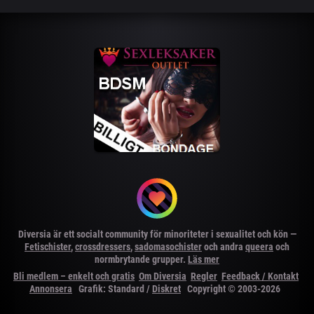
Diversia är ett socialt community för minoriteter i sexualitet och kön —
Fetischister
,
crossdressers
,
sadomasochister
och andra
queera
och
normbrytande grupper.
Läs mer
Bli medlem – enkelt och gratis
Om Diversia
Regler
Feedback / Kontakt
Annonsera
Grafik: Standard /
Diskret
Copyright © 2003-2026