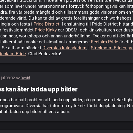
idevecka i Stockholm. Pride är en protest och en kamp; en vecka då 
er som lever under heteronormens förtryck förhoppningsvis kan hitt
dra, fira vår breda mångfald och tillsammans göda visionen om en 
derande värld. Du kan ta del av gratis föreläsningar och workshops
Mingla och festa i
Pride District
. I anslutning till Pride District hittar 
 festivalområdet
Pride Kinky
där BDSM- och kinkykulturen ger duss
äsningar, workshops och annan underhållning. Tycker du att det är 
aliserat så kanske det simultant arrangerade
Reclaim Pride
är ett 
v. Se allt som händer i
Diversias kalendarium
, i
Stockholm Prides pr
Reclaim Pride
. Glad Pridevecka!
 jul 08:02 av
David
s kan åter ladda upp bilder
ones har haft problem att ladda upp bilder, på grund av en felaktighe
rogramvara. Diversia har infört en ny teknik för bilduppladdning. Nu
nt att ladda upp bilder till ens album.