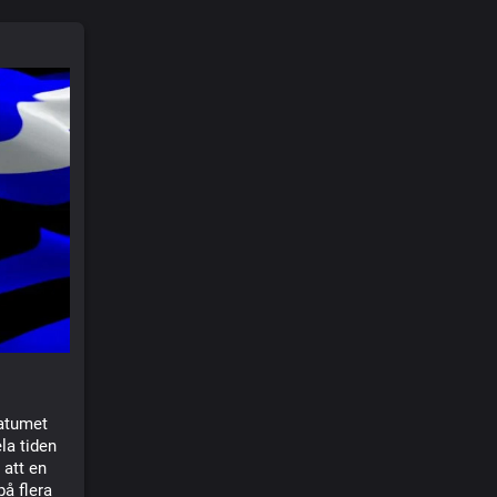
datumet
la tiden
 att en
å flera