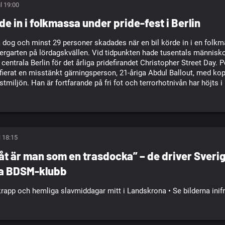
ul 19:00
rde in i folkmassa under pride-fest i Berlin
 dog och minst 29 personer skadades när en bil körde in i en folkm
ergarten på lördagskvällen. Vid tidpunkten hade tusentals människ
 centrala Berlin för det årliga pridefirandet Christopher Street Day. 
ifierat en misstänkt gärningsperson, 21-åriga Abdul Ballout, med kop
istmiljön. Han är fortfarande på fri fot och terrorhotnivån har höjts i
l 18:15
åt är man som en trasdocka” – de driver Sveri
ta BDSM-klubb
krapp och hemliga slavmiddagar mitt i Landskrona • Se bilderna inif