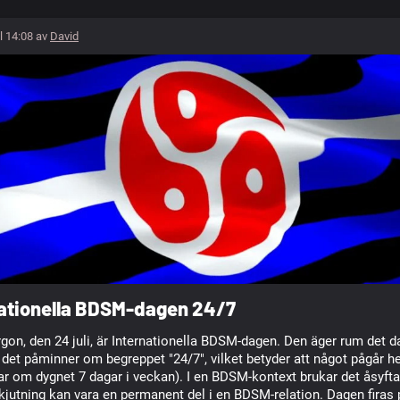
l 14:08 av
David
nationella BDSM-dagen 24/7
gon, den 24 juli, är Internationella BDSM-dagen. Den äger rum det 
det påminner om begreppet "24/7", vilket betyder att något pågår he
r om dygnet 7 dagar i veckan). I en BDSM-kontext brukar det åsyfta
jutning kan vara en permanent del i en BDSM-relation. Dagen firas p