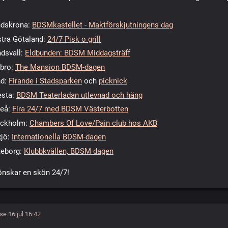
ndskrona:
BDSMkastellet - Maktförskjutningens dag
tra Götaland:
24/7 Pisk o grill
dsvall:
Eldbunden: BDSM Middagsträff
bro:
The Mansion BDSM-dagen
nd:
Firande i Stadsparken
och
picknick
esta:
BDSM Teaterladan utlevnad och häng
eå:
Fira 24/7 med BDSM Västerbotten
ockholm:
Chambers Of Love/Pain club hos AKB
jö:
Internationella BDSM-dagen
teborg:
Klubbkvällen, BDSM dagen
önskar en skön 24/7!
e 16 jul 16:42