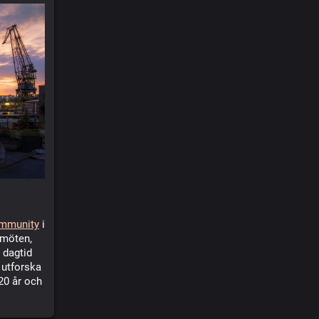
mmunity
i
 möten,
 dagtid
 utforska
20 år och