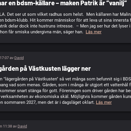
har en bdsm-källare – maken Patrik är ”vanilj”
. Det ser ut som vilket radhus som helst. Men källaren har Malin,
ll en bdsm-klubb. Hit kommer människor för att leva ut sina innersta f
rik delar dock inte hustruns intresse. – Men jag ser hur det lyser 
 hon får smiska undergivna män, säger han.
Läs mer
 17:07 av
David
ården på Västkusten lägger ner
n "lägergården på Västkusten" så vet många som befunnit sig i BD
ng vad som menas. Gården, som i många år utgjort ett vattenhål 
 kommer snart stänga för gott. Föreningen som driver gården har bes
r verksamheten av ekonomiska skäl. Möjligtvis kommer gården kun
n sommaren 2027, men det är i dagsläget oklart.
Läs mer
n 11:38 av
David