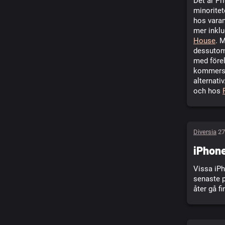
Det är Pr
minoritet
hos varan
mer inklu
House
. 
dessutom
med förel
kommersi
alternati
och hos
Diversia
27
iPhone
Vissa iPh
senaste p
åter gå fi