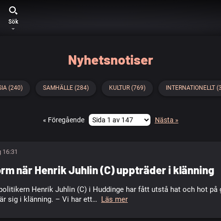
Sök
Nyhetsnotiser
IA (240)
SAMHÄLLE (284)
KULTUR (769)
INTERNATIONELLT (
« Föregående
Nästa »
g 16:31
rm när Henrik Juhlin (C) uppträder i klänning
itikern Henrik Juhlin (C) i Huddinge har fått utstå hat och hot på 
lär sig i klänning. – Vi har ett…
Läs mer