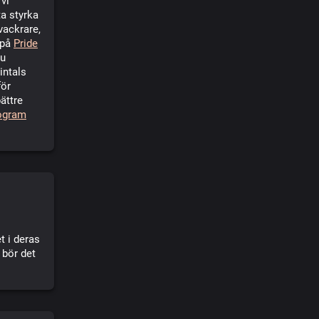
vi
a styrka
vackrare,
 på
Pride
du
intals
för
bättre
ogram
t i deras
 bör det