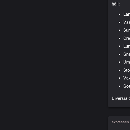
håll:
La
Väs
Sun
Öre
Lu
Gn
Um
St
Väx
Gö
Diversia 
expressen.s