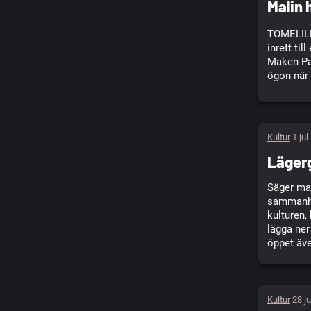
Malin 
TOMELILLA
inrett ti
Maken Pat
ögon när
Kultur
1 jul
Lägerg
Säger ma
sammanha
kulturen,
lägga ne
öppet äve
Kultur
28 ju