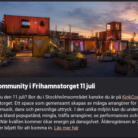
mmunity i Frihamnstorget 11 juli
u den 11 juli? Bor du i Stockholms­området kanske du är på
KinkCo
torget: Ett space som gemensamt skapas av många arrangörer för
 musik, dans och personliga uttryck. I den unika miljön kan du under
a bland popup­stånd, mingla, träffa arrangörer, se performances och
 När kvällen kommer ökar energin på dansgolvet. Åldersgränsen är 
r biljett för att komma in.
Läs mer här