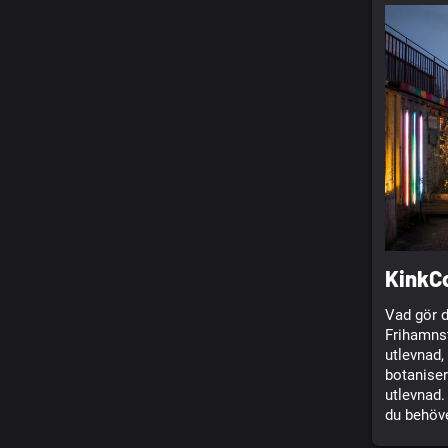
KinkCo
Vad gör d
Frihamns
utlevnad,
botaniser
utlevnad.
du behöve