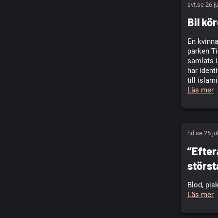
svt.se 26 j
Bil kö
En kvinna
parken Ti
samlats i
har ident
till islam
Läs mer
hd.se 25 ju
”Efter
störs
Blod, pis
Läs mer