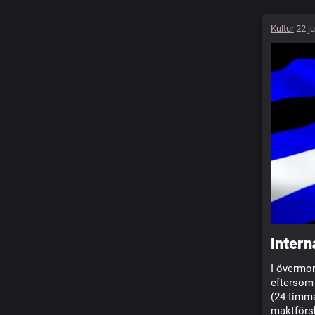
Kultur
22 ju
Inter
I övermor
eftersom 
(24 timma
maktförsk