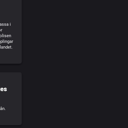
assa i
or
Polisen
plingar
 landet.
ges
rån.