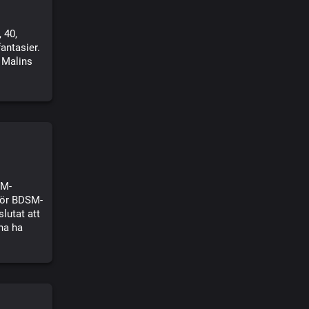
 40,
antasier.
i Malins
SM-
för BDSM-
lutat att
na ha