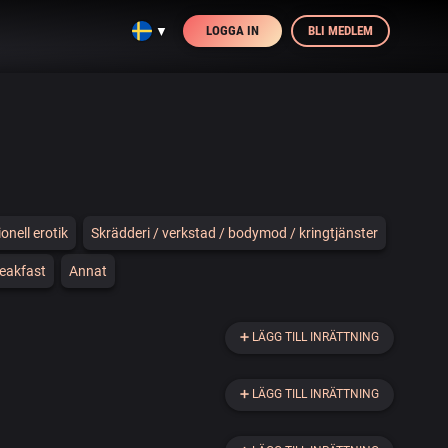
LOGGA IN
BLI MEDLEM
▼
onell erotik
Skrädderi / verkstad / bodymod / kringtjänster
reakfast
Annat
➕
LÄGG TILL INRÄTTNING
➕
LÄGG TILL INRÄTTNING