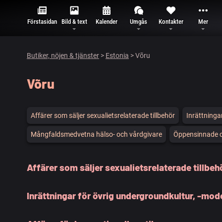
Förstasidan
Bild & text
Kalender
Umgås
Kontakter
Mer
Butiker, nöjen & tjänster
>
Estonia
> Võru
Võru
Affärer som säljer sexualietsrelaterade tillbehör
Inrättninga
Mångfaldsmedvetna hälso- och vårdgivare
Öppensinnade ca
Affärer som säljer sexualietsrelaterade tillbeh
Inrättningar för övrig undergroundkultur, -mode