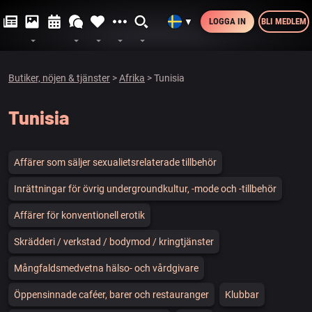
LOGGA IN
BLI MEDLEM
▼
Butiker, nöjen & tjänster
>
Afrika
> Tunisia
Tunisia
Affärer som säljer sexualietsrelaterade tillbehör
Inrättningar för övrig undergroundkultur, -mode och -tillbehör
Affärer för konventionell erotik
Skrädderi / verkstad / bodymod / kringtjänster
Mångfaldsmedvetna hälso- och vårdgivare
Öppensinnade caféer, barer och restauranger
Klubbar