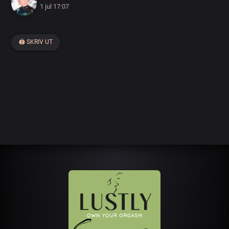
1 jul 17:07
🖨 SKRIV UT