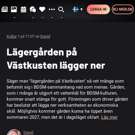
LOGGA IN
BLI MEDLEM
▼
Kultur
1 jul 17:07 av
David
Lägergården på
Västkusten lägger ner
Säger man "lägergården på Västkusten" så vet många som
befunnit sig i BDSM-sammanhang vad som menas. Gården,
som i många år utgjort ett vattenhål för BDSM-kulturen,
kommer snart stänga för gott. Föreningen som driver gården
har beslutat att lägga ner verksamheten av ekonomiska
skäl. Möjligtvis kommer gården kunna ha öppet även
sommaren 2027, men det är i dagsläget oklart.
Läs mer
David