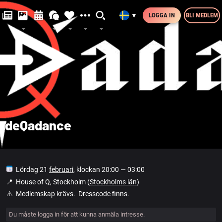
LOGGA IN
BLI MEDLEM
▼
deQadance
Lördag 21
februari
, klockan 20:00 — 03:00
📍️
House of Q, Stockholm (
Stockholms län
)
⚠️
Medlemskap krävs. Dresscode finns.
Du måste logga in för att kunna anmäla intresse.