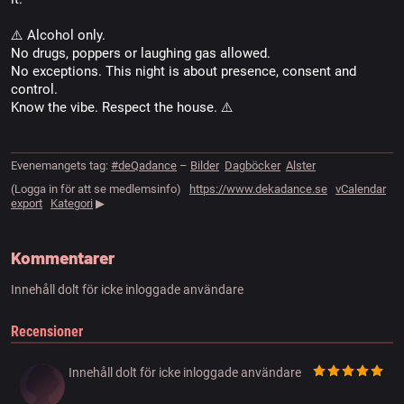
⚠️ Alcohol only.
No drugs, poppers or laughing gas allowed.
No exceptions. This night is about presence, consent and
control.
Know the vibe. Respect the house. ⚠️
Evenemangets tag:
#deQadance
–
Bilder
Dagböcker
Alster
(Logga in för att se medlemsinfo)
https://www.dekadance.se
vCalendar
export
Kategori
▶
Kommentarer
Innehåll dolt för icke inloggade användare
Recensioner
Innehåll dolt för icke inloggade användare