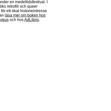
der en medeltidsfestival. I
ks retrofili och queer
för ett ökat historieintresse
kan
läsa mer om boken hos
okus
och hos
AdLibris
.