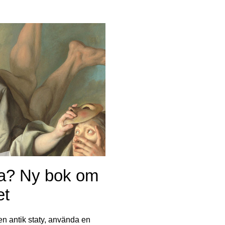
ia? Ny bok om
et
en antik staty, använda en