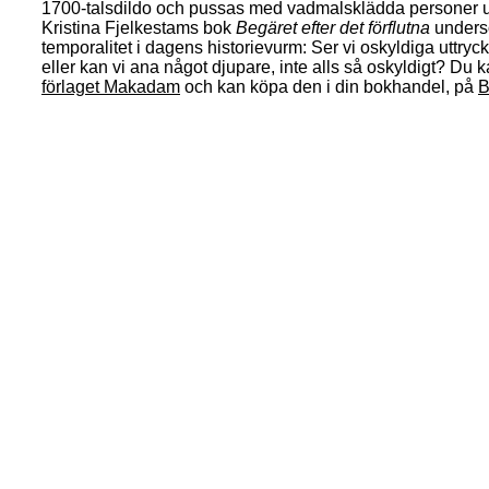
1700-talsdildo och pussas med vadmalsklädda personer un
Kristina Fjelkestams bok
Begäret efter det förflutna
undersö
temporalitet i dagens historievurm: Ser vi oskyldiga uttryck 
eller kan vi ana något djupare, inte alls så oskyldigt? Du 
förlaget Makadam
och kan köpa den i din bokhandel, på
B